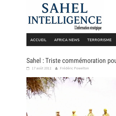
Skip
to
content
ACCUEIL
AFRICA NEWS
TERRORISME
Sahel : Triste commémoration pou
17 août 2012
Frédéric Powelton