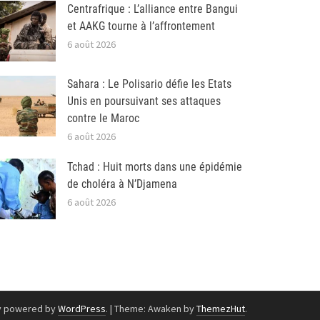
Centrafrique : L’alliance entre Bangui
et AAKG tourne à l’affrontement
6 août 2026
Sahara : Le Polisario défie les Etats
Unis en poursuivant ses attaques
contre le Maroc
6 août 2026
Tchad : Huit morts dans une épidémie
de choléra à N’Djamena
6 août 2026
y powered by
WordPress
.
|
Theme: Awaken by
ThemezHut
.