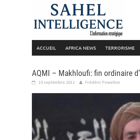
Skip
to
content
ACCUEIL
AFRICA NEWS
TERRORISME
AQMI – Makhloufi: fin ordinaire d
10 septembre 2012
Frédéric Powelton