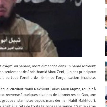
res d’Aqmi au Sahara, mort dimanche dans un banal accident
 non seulement de Abdelhamid Abou Zeïd, l’un des principaux
 surtout l’oreille de l’émir de l’organisation jihadiste,
lequel circulait Nabil Makhloufi, alias Abou Alqma, roulait à
s’est renversé à quelques dizaines de kilomètres de Gao, une
s groupes islamistes depuis mars dernier. Nabil Makhloufi,
e, était à la tête de toute la zone saharienne. C’est la 9ème