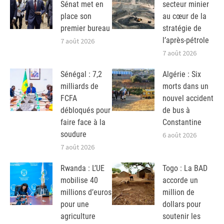
Sénat met en
secteur minier
place son
au cœur de la
premier bureau
stratégie de
l’après-pétrole
7 août 2026
7 août 2026
Sénégal : 7,2
Algérie : Six
milliards de
morts dans un
FCFA
nouvel accident
débloqués pour
de bus à
faire face à la
Constantine
soudure
6 août 2026
7 août 2026
Rwanda : L’UE
Togo : La BAD
mobilise 40
accorde un
millions d’euros
million de
pour une
dollars pour
agriculture
soutenir les