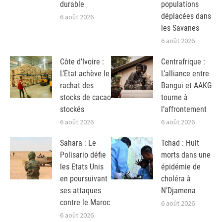
durable
populations
déplacées dans
6 août 2026
les Savanes
6 août 2026
Côte d’Ivoire :
Centrafrique :
L’Etat achève le
L’alliance entre
rachat des
Bangui et AAKG
stocks de cacao
tourne à
stockés
l’affrontement
6 août 2026
6 août 2026
Sahara : Le
Tchad : Huit
Polisario défie
morts dans une
les Etats Unis
épidémie de
en poursuivant
choléra à
ses attaques
N’Djamena
contre le Maroc
6 août 2026
6 août 2026