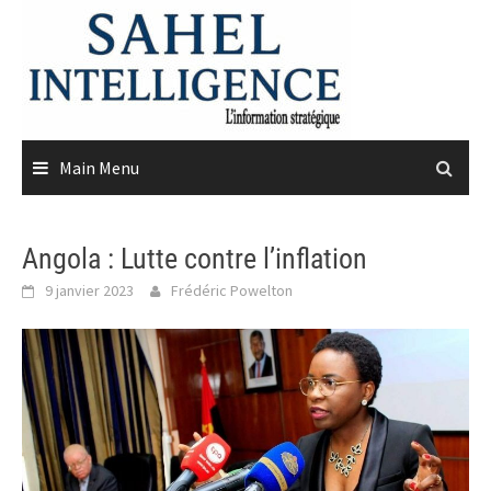
Skip
to
content
Main Menu
Angola : Lutte contre l’inflation
9 janvier 2023
Frédéric Powelton