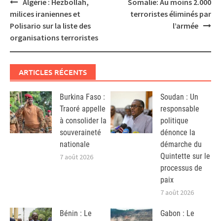
Post
Algérie : Hezbollah,
Somalie: Au moins 2.000
navigation
milices iraniennes et
terroristes éliminés par
Polisario sur la liste des
l’armée
organisations terroristes
ARTICLES RÉCENTS
Burkina Faso :
Soudan : Un
Traoré appelle
responsable
à consolider la
politique
souveraineté
dénonce la
nationale
démarche du
Quintette sur le
7 août 2026
processus de
paix
7 août 2026
Bénin : Le
Gabon : Le