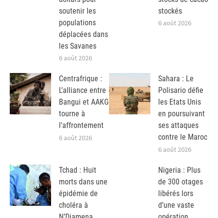
soutenir les
stockés
populations
6 août 2026
déplacées dans
les Savanes
6 août 2026
Centrafrique :
Sahara : Le
L’alliance entre
Polisario défie
Bangui et AAKG
les Etats Unis
tourne à
en poursuivant
l’affrontement
ses attaques
contre le Maroc
6 août 2026
6 août 2026
Tchad : Huit
Nigeria : Plus
morts dans une
de 300 otages
épidémie de
libérés lors
choléra à
d’une vaste
N’Djamena
opération