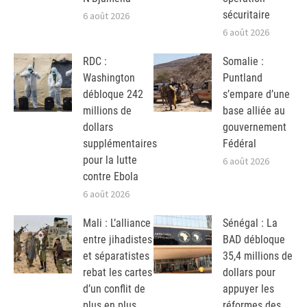
sécuritaire
6 août 2026
6 août 2026
RDC :
Somalie :
Washington
Puntland
débloque 242
s’empare d’une
millions de
base alliée au
dollars
gouvernement
supplémentaires
Fédéral
pour la lutte
6 août 2026
contre Ebola
6 août 2026
Mali : L’alliance
Sénégal : La
entre jihadistes
BAD débloque
et séparatistes
35,4 millions de
rebat les cartes
dollars pour
d’un conflit de
appuyer les
plus en plus
réformes des