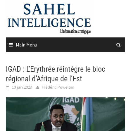
Skip
to
content
Main Menu
IGAD : L’Erythrée réintègre le bloc
régional d’Afrique de l’Est
13 juin 2023
Frédéric Powelton