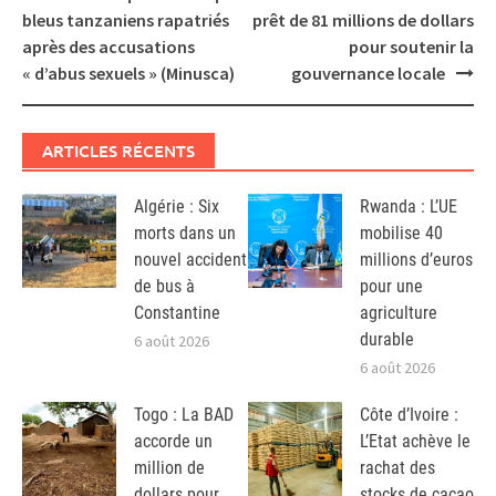
navigation
bleus tanzaniens rapatriés
prêt de 81 millions de dollars
après des accusations
pour soutenir la
« d’abus sexuels » (Minusca)
gouvernance locale
ARTICLES RÉCENTS
Algérie : Six
Rwanda : L’UE
morts dans un
mobilise 40
nouvel accident
millions d’euros
de bus à
pour une
Constantine
agriculture
durable
6 août 2026
6 août 2026
Togo : La BAD
Côte d’Ivoire :
accorde un
L’Etat achève le
million de
rachat des
dollars pour
stocks de cacao