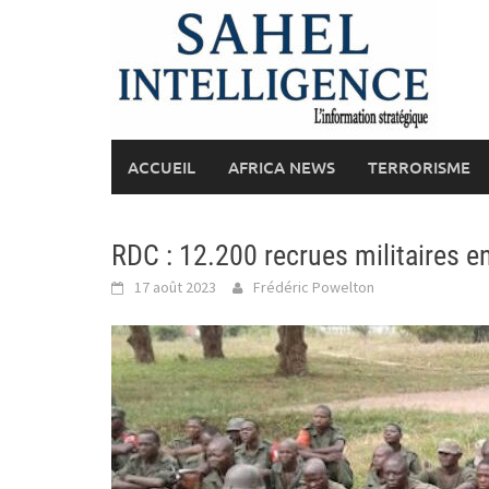
Skip
to
content
ACCUEIL
AFRICA NEWS
TERRORISME
RDC : 12.200 recrues militaires e
17 août 2023
Frédéric Powelton