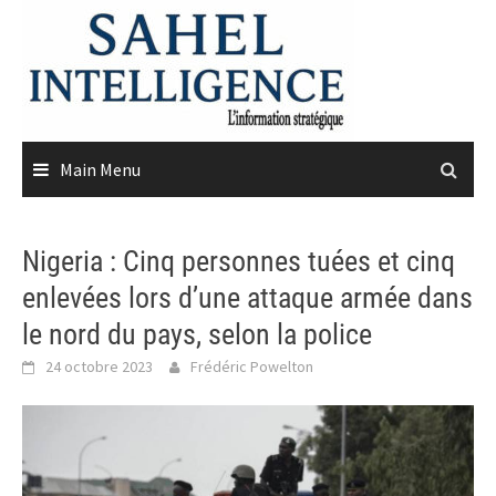
Skip
to
content
Main Menu
Nigeria : Cinq personnes tuées et cinq
enlevées lors d’une attaque armée dans
le nord du pays, selon la police
24 octobre 2023
Frédéric Powelton