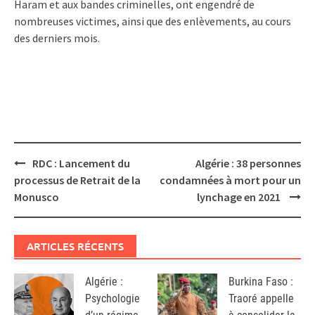
Haram et aux bandes criminelles, ont engendré de
nombreuses victimes, ainsi que des enlèvements, au cours
des derniers mois.
Post
RDC : Lancement du
Algérie : 38 personnes
navigation
processus de Retrait de la
condamnées à mort pour un
Monusco
lynchage en 2021
ARTICLES RÉCENTS
Algérie :
Burkina Faso :
Psychologie
Traoré appelle