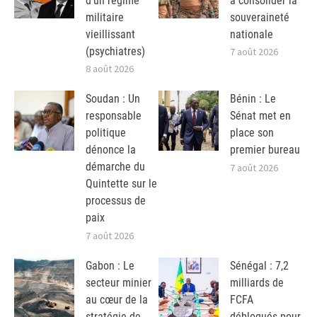
d’un régime
à consolider la
militaire
souveraineté
vieillissant
nationale
(psychiatres)
7 août 2026
8 août 2026
Soudan : Un
Bénin : Le
responsable
Sénat met en
politique
place son
dénonce la
premier bureau
démarche du
7 août 2026
Quintette sur le
processus de
paix
7 août 2026
Gabon : Le
Sénégal : 7,2
secteur minier
milliards de
au cœur de la
FCFA
stratégie de
débloqués pour