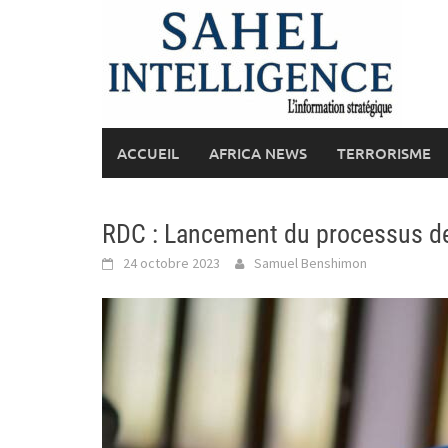
Skip
to
content
ACCUEIL
AFRICA NEWS
TERRORISME
RDC : Lancement du processus de
24 octobre 2023
Samuel Benshimon