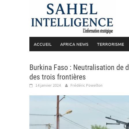
Skip
to
content
ACCUEIL
AFRICA NEWS
TERRORISME
Burkina Faso : Neutralisation de d
des trois frontières
14 janvier 2024
Frédéric Powelton