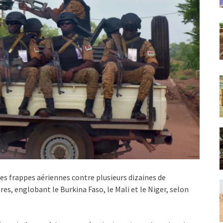
es frappes aériennes contre plusieurs dizaines de
res, englobant le Burkina Faso, le Mali et le Niger, selon