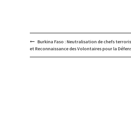
Post
Burkina Faso : Neutralisation de chefs terrori
navigation
et Reconnaissance des Volontaires pour la Défen