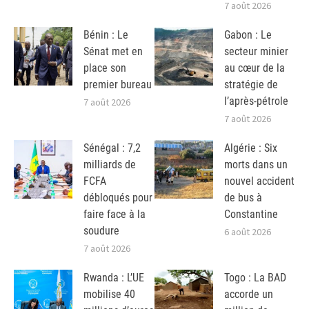
7 août 2026
Bénin : Le
Gabon : Le
Sénat met en
secteur minier
place son
au cœur de la
premier bureau
stratégie de
l’après-pétrole
7 août 2026
7 août 2026
Sénégal : 7,2
Algérie : Six
milliards de
morts dans un
FCFA
nouvel accident
débloqués pour
de bus à
faire face à la
Constantine
soudure
6 août 2026
7 août 2026
Rwanda : L’UE
Togo : La BAD
mobilise 40
accorde un