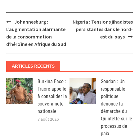
Post
Johannesburg :
Nigeria : Tensions jihadistes
navigation
L’augmentation alarmante
persistantes dans le nord-
de la consommation
est du pays
d’héroïne en Afrique du Sud
ARTICLES RÉCENTS
Burkina Faso :
Soudan : Un
Traoré appelle
responsable
à consolider la
politique
souveraineté
dénonce la
nationale
démarche du
Quintette sur le
7 août 2026
processus de
paix