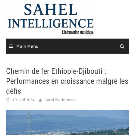
Skip
to
content
Main Menu
Chemin de fer Ethiopie-Djibouti :
Performances en croissance malgré les
défis
19 avril 2024
Karol Biedermann