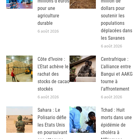
millions d’euros
million de
pour une
dollars pour
agriculture
soutenir les
durable
populations
déplacées dans
6 août 2026
les Savanes
6 août 2026
Côte d’Ivoire :
Centrafrique :
L’Etat achève le
L’alliance entre
rachat des
Bangui et AAKG
stocks de cacao
tourne à
stockés
l’affrontement
6 août 2026
6 août 2026
Sahara : Le
Tchad : Huit
Polisario défie
morts dans une
les Etats Unis
épidémie de
en poursuivant
choléra à