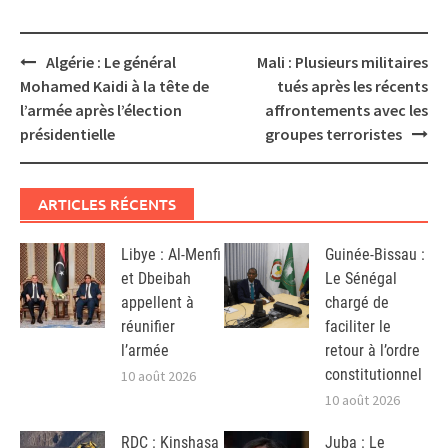
Post
Algérie : Le général
Mali : Plusieurs militaires
navigation
Mohamed Kaidi à la tête de
tués après les récents
l’armée après l’élection
affrontements avec les
présidentielle
groupes terroristes
ARTICLES RÉCENTS
Libye : Al-Menfi
Guinée-Bissau :
et Dbeibah
Le Sénégal
appellent à
chargé de
réunifier
faciliter le
l’armée
retour à l’ordre
constitutionnel
10 août 2026
10 août 2026
RDC : Kinshasa
Juba : Le