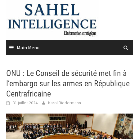
Skip
to
content
Main Menu
ONU : Le Conseil de sécurité met fin à
l’embargo sur les armes en République
Centrafricaine
31 juillet 2024
Karol Biedermann