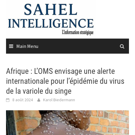
Skip
to
content
Main Menu
Afrique : L’OMS envisage une alerte
internationale pour l’épidémie du virus
de la variole du singe
8 août 2024
Karol Biedermann