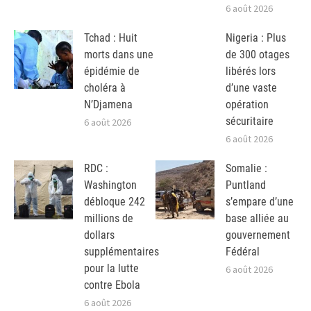
6 août 2026
Tchad : Huit
Nigeria : Plus
morts dans une
de 300 otages
épidémie de
libérés lors
choléra à
d’une vaste
N’Djamena
opération
sécuritaire
6 août 2026
6 août 2026
RDC :
Somalie :
Washington
Puntland
débloque 242
s’empare d’une
millions de
base alliée au
dollars
gouvernement
supplémentaires
Fédéral
pour la lutte
6 août 2026
contre Ebola
6 août 2026