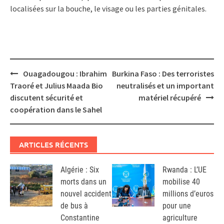
localisées sur la bouche, le visage ou les parties génitales.
Post
Ouagadougou : Ibrahim
Burkina Faso : Des terroristes
navigation
Traoré et Julius Maada Bio
neutralisés et un important
discutent sécurité et
matériel récupéré
coopération dans le Sahel
ARTICLES RÉCENTS
Algérie : Six
Rwanda : L’UE
morts dans un
mobilise 40
nouvel accident
millions d’euros
de bus à
pour une
Constantine
agriculture