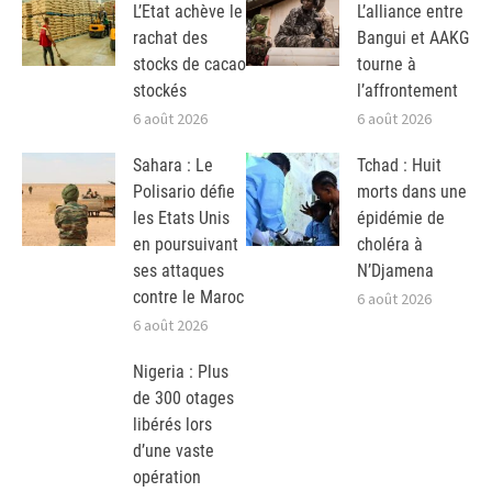
L’Etat achève le
L’alliance entre
rachat des
Bangui et AAKG
stocks de cacao
tourne à
stockés
l’affrontement
6 août 2026
6 août 2026
Sahara : Le
Tchad : Huit
Polisario défie
morts dans une
les Etats Unis
épidémie de
en poursuivant
choléra à
ses attaques
N’Djamena
contre le Maroc
6 août 2026
6 août 2026
Nigeria : Plus
de 300 otages
libérés lors
d’une vaste
opération