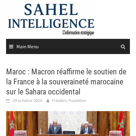
Skip
to
content
Main Menu
Maroc : Macron réaffirme le soutien de
la France à la souveraineté marocaine
sur le Sahara occidental
29 octobre 2024
Frédéric Powelton