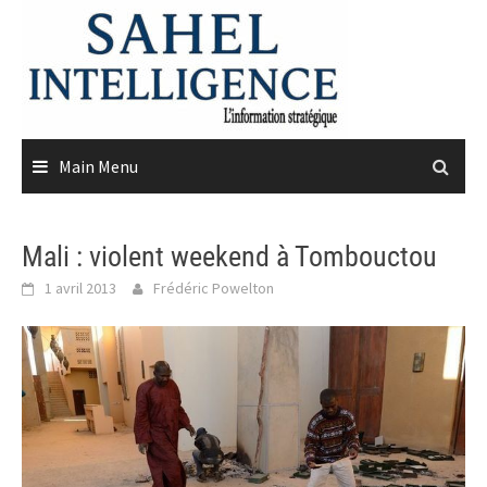
Skip
to
content
Main Menu
Mali : violent weekend à Tombouctou
1 avril 2013
Frédéric Powelton