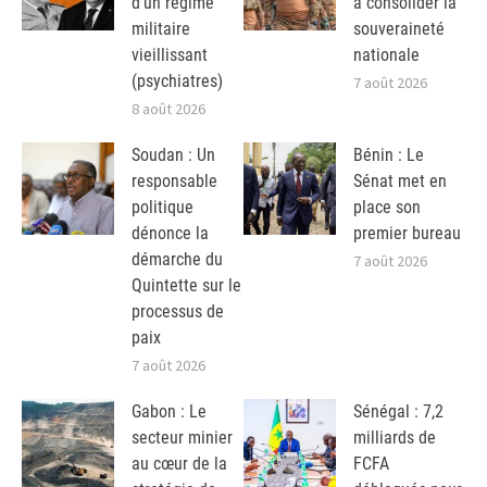
d’un régime
à consolider la
militaire
souveraineté
vieillissant
nationale
(psychiatres)
7 août 2026
8 août 2026
Soudan : Un
Bénin : Le
responsable
Sénat met en
politique
place son
dénonce la
premier bureau
démarche du
7 août 2026
Quintette sur le
processus de
paix
7 août 2026
Gabon : Le
Sénégal : 7,2
secteur minier
milliards de
au cœur de la
FCFA