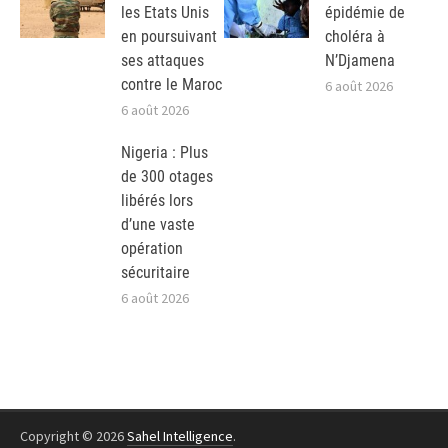
les Etats Unis
épidémie de
en poursuivant
choléra à
ses attaques
N’Djamena
contre le Maroc
6 août 2026
6 août 2026
Nigeria : Plus
de 300 otages
libérés lors
d’une vaste
opération
sécuritaire
6 août 2026
Copyright © 2026
Sahel Intelligence
.