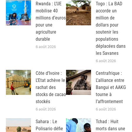
Rwanda : L’UE
Togo : La BAD
mobilise 40
accorde un
millions d’euros
million de
pour une
dollars pour
agriculture
soutenir les
durable
populations
déplacées dans
6 août 2026
les Savanes
6 août 2026
Côte d’Ivoire :
Centrafrique :
L’Etat achève le
L’alliance entre
rachat des
Bangui et AAKG
stocks de cacao
tourne à
stockés
l’affrontement
6 août 2026
6 août 2026
Sahara : Le
Tchad : Huit
Polisario défie
morts dans une