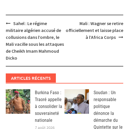
Post
Sahel : Le régime
Mali : Wagner se retire
navigation
militaire algérien accusé de
officiellement et laisse place
collusions dans l’ombre, le
à l’Africa Corps
Mali vacille sous les attaques
de Cheikh Imam Mahmoud
Dicko
ARTICLES RÉCENTS
Burkina Faso :
Soudan : Un
Traoré appelle
responsable
à consolider la
politique
souveraineté
dénonce la
nationale
démarche du
Quintette sur le
7 août 2026