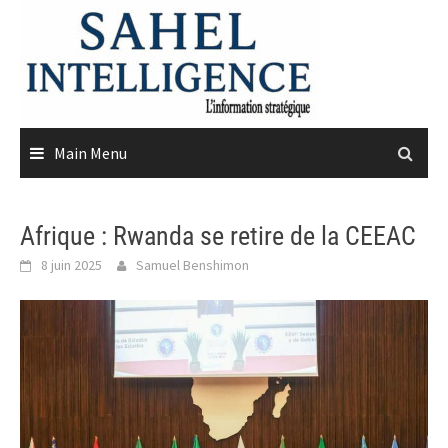
Skip
to
content
Main Menu
Afrique : Rwanda se retire de la CEEAC
8 juin 2025
Samuel Benshimon