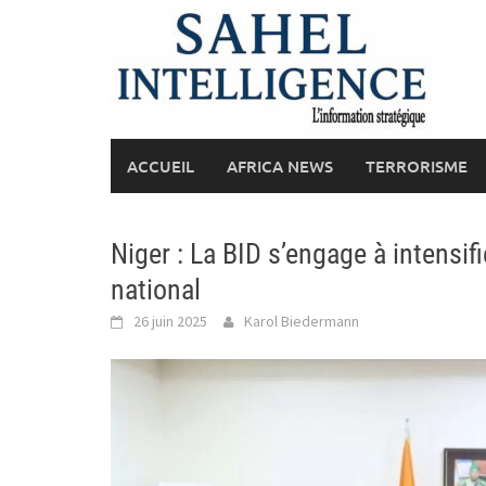
Skip
to
content
ACCUEIL
AFRICA NEWS
TERRORISME
Niger : La BID s’engage à intensi
national
26 juin 2025
Karol Biedermann