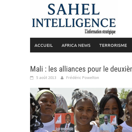
Skip
to
content
ACCUEIL
AFRICA NEWS
TERRORISME
Mali : les alliances pour le deuxi
5 août 2013
Frédéric Powelton