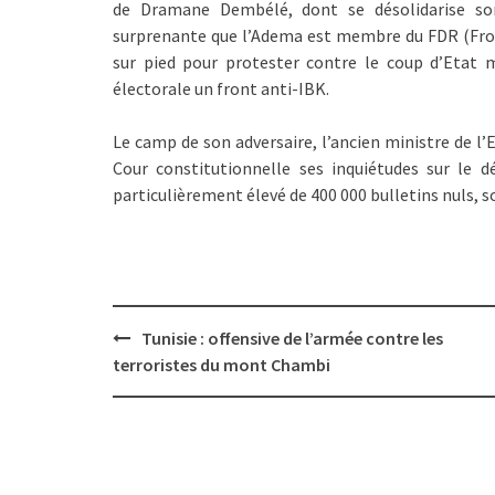
de Dramane Dembélé, dont se désolidarise son
surprenante que l’Adema est membre du FDR (Front
sur pied pour protester contre le coup d’Etat
électorale un front anti-IBK.
Le camp de son adversaire, l’ancien ministre de l
Cour constitutionnelle ses inquiétudes sur le d
particulièrement élevé de 400 000 bulletins nuls, s
Post
Tunisie : offensive de l’armée contre les
navigation
terroristes du mont Chambi