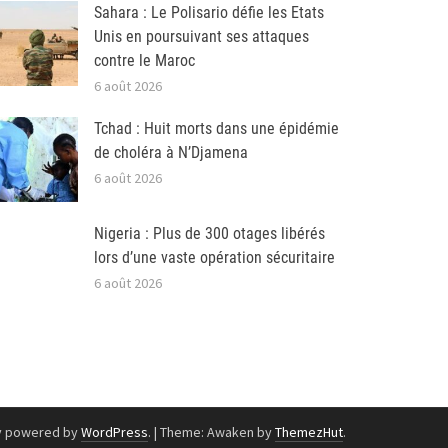
Sahara : Le Polisario défie les Etats
Unis en poursuivant ses attaques
contre le Maroc
6 août 2026
Tchad : Huit morts dans une épidémie
de choléra à N’Djamena
6 août 2026
Nigeria : Plus de 300 otages libérés
lors d’une vaste opération sécuritaire
6 août 2026
y powered by
WordPress
.
|
Theme: Awaken by
ThemezHut
.