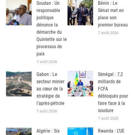
Soudan : Un
Bénin : Le
responsable
Sénat met en
politique
place son
dénonce la
premier bureau
démarche du
7 août 2026
Quintette sur le
processus de
paix
7 août 2026
Gabon : Le
Sénégal : 7,2
secteur minier
milliards de
au cœur de la
FCFA
stratégie de
débloqués pour
l’après-pétrole
faire face à la
soudure
7 août 2026
7 août 2026
Algérie : Six
Rwanda : L’UE