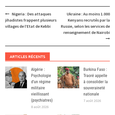
Post
Nigeria : Des attaques
Ukraine : Au moins 1.000
navigation
jihadistes frappent plusieurs
Kenyans recrutés par la
villages de l’Etat de Kebbi
Russie, selon les services de
renseignement de Nairobi
ARTICLES RÉCENTS
Algérie :
Burkina Faso :
Psychologie
Traoré appelle
d’un régime
à consolider la
militaire
souveraineté
vieillissant
nationale
(psychiatres)
7 août 2026
8 août 2026