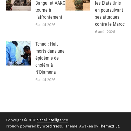
Bangui et AAKG
les Etats Unis
tourne à
en poursuivant
l’affrontement
ses attaques
contre le Maroc
6 août 2026
6 août 2026
Tchad : Huit
morts dans une
épidémie de
choléra à
N’Djamena
6 août 2026
Copyright © 2026
Sahel Intelligence
.
Proudly powered by
WordPress
.
|
Theme: Awaken by
ThemezHut
.