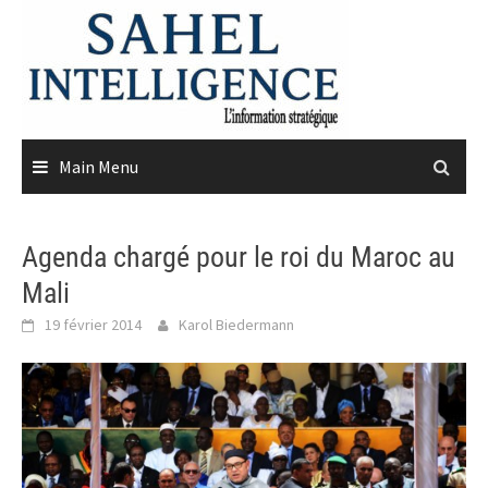
Skip
to
content
Main Menu
Agenda chargé pour le roi du Maroc au
Mali
19 février 2014
Karol Biedermann