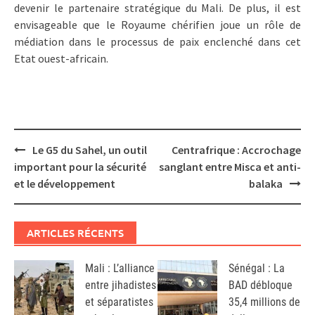
devenir le partenaire stratégique du Mali. De plus, il est
envisageable que le Royaume chérifien joue un rôle de
médiation dans le processus de paix enclenché dans cet
Etat ouest-africain.
Post
Le G5 du Sahel, un outil
Centrafrique : Accrochage
navigation
important pour la sécurité
sanglant entre Misca et anti-
et le développement
balaka
ARTICLES RÉCENTS
Mali : L’alliance
Sénégal : La
entre jihadistes
BAD débloque
et séparatistes
35,4 millions de