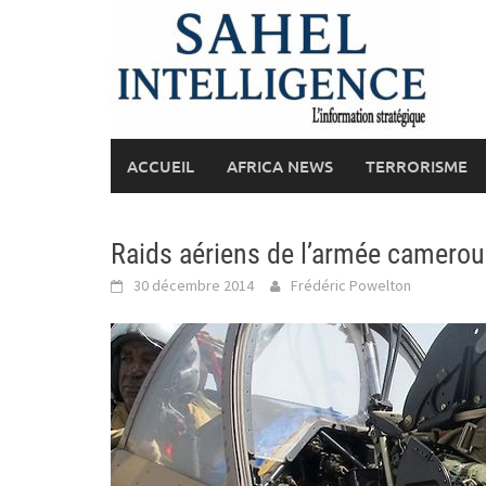
Skip
to
content
ACCUEIL
AFRICA NEWS
TERRORISME
Raids aériens de l’armée camero
30 décembre 2014
Frédéric Powelton