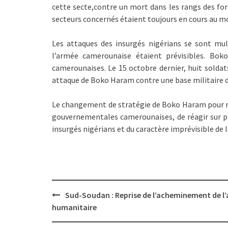
cette secte,contre un mort dans les rangs des fo
secteurs concernés étaient toujours en cours au mo
Les attaques des insurgés nigérians se sont mult
l’armée camerounaise étaient prévisibles. Bok
camerounaises. Le 15 octobre dernier, huit soldats
attaque de Boko Haram contre une base militaire de
Le changement de stratégie de Boko Haram pour me
gouvernementales camerounaises, de réagir sur plu
insurgés nigérians et du caractère imprévisible de 
Post
Sud-Soudan : Reprise de l’acheminement de l’
navigation
humanitaire