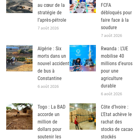
au cœur de la
FCFA
stratégie de
débloqués pour
l’après-pétrole
faire face à la
soudure
7 août 2026
7 août 2026
Algérie : Six
Rwanda : L’UE
morts dans un
mobilise 40
nouvel accident
millions d’euros
de bus à
pour une
Constantine
agriculture
durable
6 août 2026
6 août 2026
Togo : La BAD
Côte d’Ivoire :
accorde un
L’Etat achève le
million de
rachat des
dollars pour
stocks de cacao
soutenir les
stockés