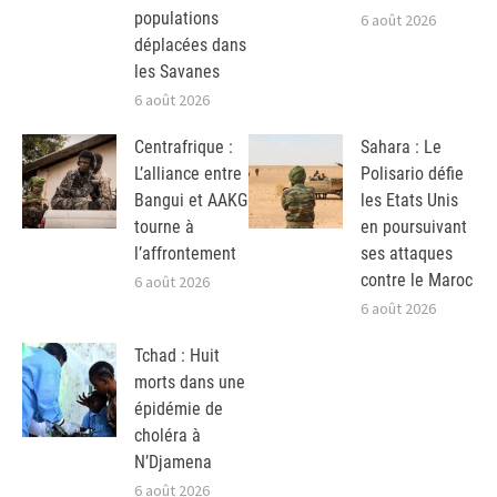
populations
6 août 2026
déplacées dans
les Savanes
6 août 2026
Centrafrique :
Sahara : Le
L’alliance entre
Polisario défie
Bangui et AAKG
les Etats Unis
tourne à
en poursuivant
l’affrontement
ses attaques
contre le Maroc
6 août 2026
6 août 2026
Tchad : Huit
morts dans une
épidémie de
choléra à
N’Djamena
6 août 2026