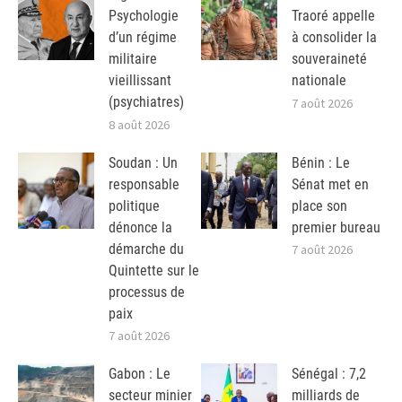
Psychologie
Traoré appelle
d’un régime
à consolider la
militaire
souveraineté
vieillissant
nationale
(psychiatres)
7 août 2026
8 août 2026
Soudan : Un
Bénin : Le
responsable
Sénat met en
politique
place son
dénonce la
premier bureau
démarche du
7 août 2026
Quintette sur le
processus de
paix
7 août 2026
Gabon : Le
Sénégal : 7,2
secteur minier
milliards de