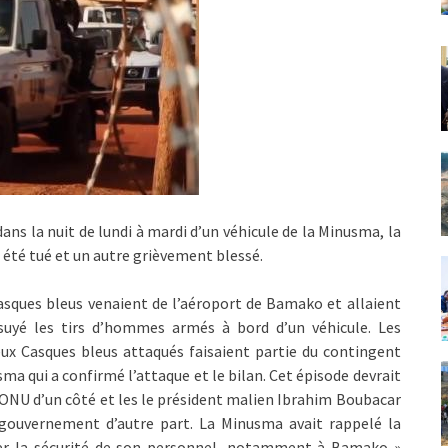
ans la nuit de lundi à mardi d’un véhicule de la Minusma, la
 été tué et un autre grièvement blessé.
asques bleus venaient de l’aéroport de Bamako et allaient
ssuyé les tirs d’hommes armés à bord d’un véhicule. Les
deux Casques bleus attaqués faisaient partie du contingent
ma qui a confirmé l’attaque et le bilan. Cet épisode devrait
 l’ONU d’un côté et les le président malien Ibrahim Boubacar
 gouvernement d’autre part. La Minusma avait rappelé la
urer la sécurité de son personnel, notamment à Bamako »