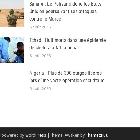
Sahara : Le Polisario défie les Etats
Unis en poursuivant ses attaques
contre le Maroc
6 août 2026
Tchad : Huit morts dans une épidémie
de choléra à N’Djamena
6 août 2026
Nigeria : Plus de 300 otages libérés
lors d’une vaste opération sécuritaire
6 août 2026
y powered by
WordPress
.
|
Theme: Awaken by
ThemezHut
.