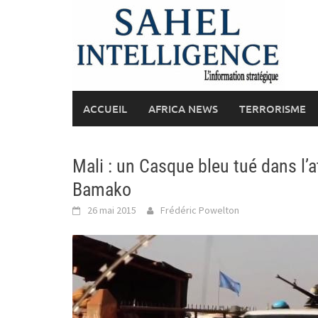
Skip
to
content
ACCUEIL
AFRICA NEWS
TERRORISME
Mali : un Casque bleu tué dans l’
Bamako
26 mai 2015
Frédéric Powelton