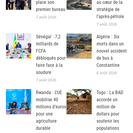
place son
au cœur de la
premier bureau
stratégie de
l’après-pétrole
7 août 2026
7 août 2026
Sénégal : 7,2
Algérie : Six
milliards de
morts dans un
FCFA
nouvel accident
débloqués pour
de bus à
faire face à la
Constantine
soudure
6 août 2026
7 août 2026
Rwanda : L’UE
Togo : La BAD
mobilise 40
accorde un
millions d’euros
million de
pour une
dollars pour
agriculture
soutenir les
durable
populations