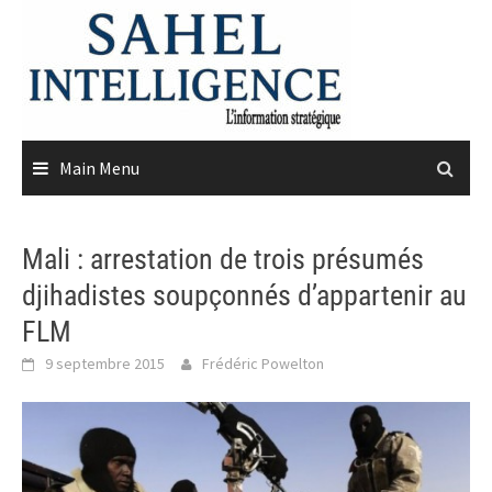
Skip
to
content
Main Menu
Mali : arrestation de trois présumés
djihadistes soupçonnés d’appartenir au
FLM
9 septembre 2015
Frédéric Powelton