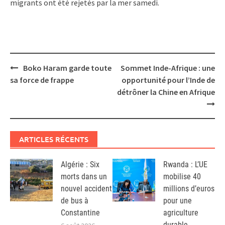
migrants ont été rejetés par la mer samedi.
Post
Boko Haram garde toute
Sommet Inde-Afrique : une
navigation
sa force de frappe
opportunité pour l’Inde de
détrôner la Chine en Afrique
ARTICLES RÉCENTS
Algérie : Six
Rwanda : L’UE
morts dans un
mobilise 40
nouvel accident
millions d’euros
de bus à
pour une
Constantine
agriculture
durable