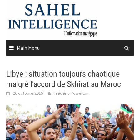
Skip
to
content
Main Menu
Libye : situation toujours chaotique
malgré l’accord de Skhirat au Maroc
26 octobre 2015
Frédéric Powelton