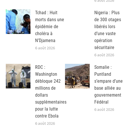
6 août 2026
Tchad : Huit
Nigeria : Plus
morts dans une
de 300 otages
épidémie de
libérés lors
choléra à
d’une vaste
N’Djamena
opération
sécuritaire
6 août 2026
6 août 2026
RDC :
Somalie :
Washington
Puntland
débloque 242
s’empare d’une
millions de
base alliée au
dollars
gouvernement
supplémentaires
Fédéral
pour la lutte
6 août 2026
contre Ebola
6 août 2026