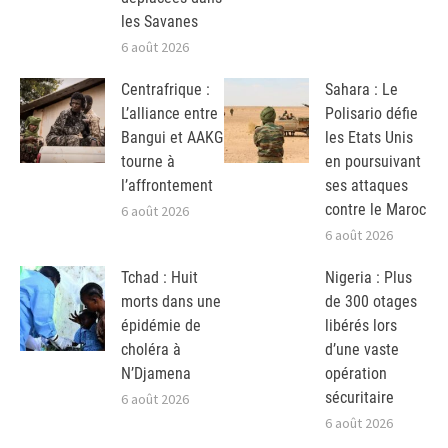
les Savanes
6 août 2026
Centrafrique :
Sahara : Le
L’alliance entre
Polisario défie
Bangui et AAKG
les Etats Unis
tourne à
en poursuivant
l’affrontement
ses attaques
contre le Maroc
6 août 2026
6 août 2026
Tchad : Huit
Nigeria : Plus
morts dans une
de 300 otages
épidémie de
libérés lors
choléra à
d’une vaste
N’Djamena
opération
sécuritaire
6 août 2026
6 août 2026