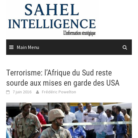
Skip
to
content
Main Menu
Terrorisme: l’Afrique du Sud reste
sourde aux mises en garde des USA
7 juin 2016
Frédéric Powelton