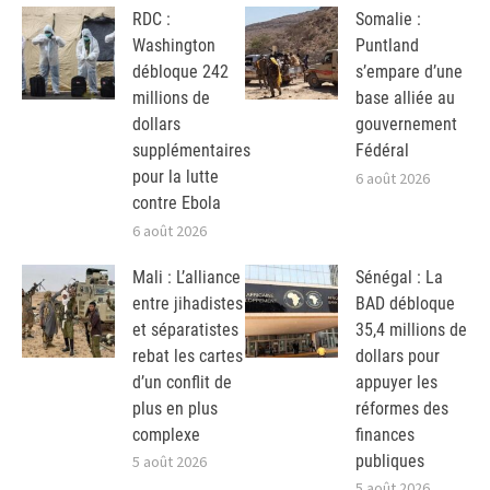
RDC :
Somalie :
Washington
Puntland
débloque 242
s’empare d’une
millions de
base alliée au
dollars
gouvernement
supplémentaires
Fédéral
pour la lutte
6 août 2026
contre Ebola
6 août 2026
Mali : L’alliance
Sénégal : La
entre jihadistes
BAD débloque
et séparatistes
35,4 millions de
rebat les cartes
dollars pour
d’un conflit de
appuyer les
plus en plus
réformes des
complexe
finances
publiques
5 août 2026
5 août 2026