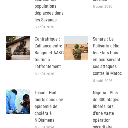
populations
6 août 2026
déplacées dans
les Savanes
6 août 2026
Centrafrique :
Sahara : Le
L’alliance entre
Polisario défie
Bangui et AAKG
les Etats Unis
tourne à
en poursuivant
l’affrontement
ses attaques
contre le Maroc
6 août 2026
6 août 2026
Tchad : Huit
Nigeria : Plus
morts dans une
de 300 otages
épidémie de
libérés lors
choléra à
d’une vaste
N’Djamena
opération
sécuritaire
6 août 2026