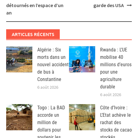
détournés en l’espace d’un
garde des USA
an
ARTICLES RÉCENTS
Algérie : Six
Rwanda : L’UE
morts dans un
mobilise 40
nouvel accident
millions d’euros
de bus à
pour une
Constantine
agriculture
durable
6 août 2026
6 août 2026
Togo : La BAD
Côte d’Ivoire :
accorde un
L’Etat achève le
million de
rachat des
dollars pour
stocks de cacao
soutenir les
stockés