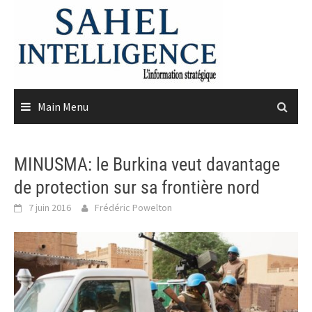
Skip
to
content
Main Menu
MINUSMA: le Burkina veut davantage
de protection sur sa frontière nord
7 juin 2016
Frédéric Powelton