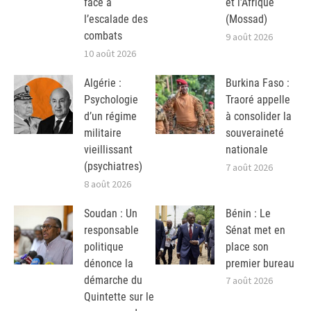
face à
et l’Afrique
l’escalade des
(Mossad)
combats
9 août 2026
10 août 2026
Algérie :
Burkina Faso :
Psychologie
Traoré appelle
d’un régime
à consolider la
militaire
souveraineté
vieillissant
nationale
(psychiatres)
7 août 2026
8 août 2026
Soudan : Un
Bénin : Le
responsable
Sénat met en
politique
place son
dénonce la
premier bureau
démarche du
7 août 2026
Quintette sur le