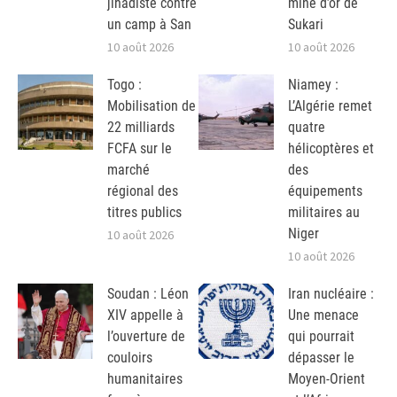
jihadiste contre
mine d’or de
un camp à San
Sukari
10 août 2026
10 août 2026
Togo :
Niamey :
Mobilisation de
L’Algérie remet
22 milliards
quatre
FCFA sur le
hélicoptères et
marché
des
régional des
équipements
titres publics
militaires au
Niger
10 août 2026
10 août 2026
Soudan : Léon
Iran nucléaire :
XIV appelle à
Une menace
l’ouverture de
qui pourrait
couloirs
dépasser le
humanitaires
Moyen-Orient