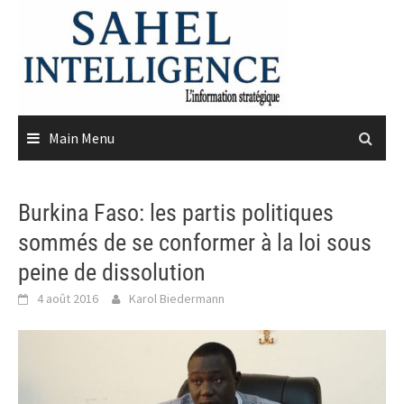
Skip
to
content
Main Menu
Burkina Faso: les partis politiques
sommés de se conformer à la loi sous
peine de dissolution
4 août 2016
Karol Biedermann