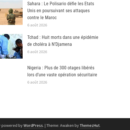
Sahara : Le Polisario défie les Etats
Unis en poursuivant ses attaques
contre le Maroc
6 août 2026
Tchad : Huit morts dans une épidémie
de choléra à N’Djamena
6 août 2026
Nigeria : Plus de 300 otages libérés
lors d’une vaste opération sécuritaire
6 août 2026
y powered by
WordPress
.
|
Theme: Awaken by
ThemezHut
.