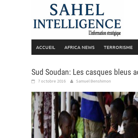
Skip
to
content
ACCUEIL
AFRICA NEWS
TERRORISME
Sud Soudan: Les casques bleus acc
7 octobre 2016
Samuel Benshimon