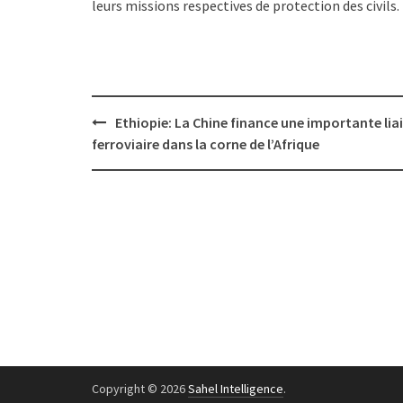
leurs missions respectives de protection des civils.
Post
Ethiopie: La Chine finance une importante lia
navigation
ferroviaire dans la corne de l’Afrique
Copyright © 2026
Sahel Intelligence
.