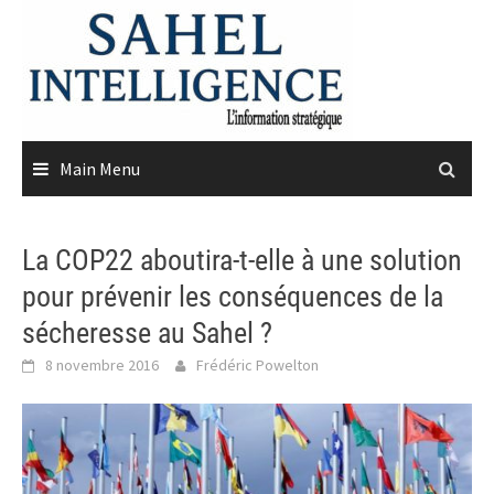
Skip
to
content
Main Menu
La COP22 aboutira-t-elle à une solution
pour prévenir les conséquences de la
sécheresse au Sahel ?
8 novembre 2016
Frédéric Powelton