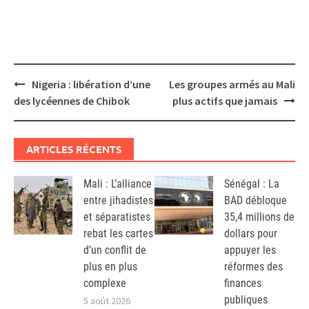
Post
Nigeria : libération d’une
Les groupes armés au Mali
navigation
des lycéennes de Chibok
plus actifs que jamais
ARTICLES RÉCENTS
Mali : L’alliance
Sénégal : La
entre jihadistes
BAD débloque
et séparatistes
35,4 millions de
rebat les cartes
dollars pour
d’un conflit de
appuyer les
plus en plus
réformes des
complexe
finances
publiques
5 août 2026