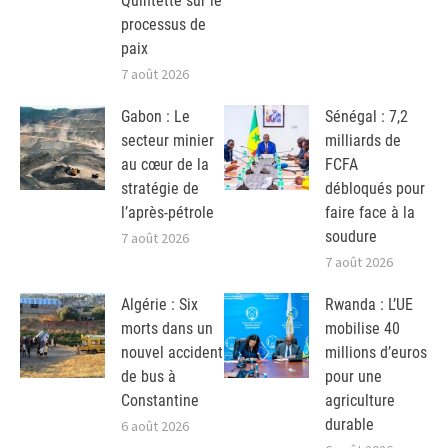
Quintette sur le
processus de
paix
7 août 2026
Gabon : Le
Sénégal : 7,2
secteur minier
milliards de
au cœur de la
FCFA
stratégie de
débloqués pour
l’après-pétrole
faire face à la
soudure
7 août 2026
7 août 2026
Algérie : Six
Rwanda : L’UE
morts dans un
mobilise 40
nouvel accident
millions d’euros
de bus à
pour une
Constantine
agriculture
durable
6 août 2026