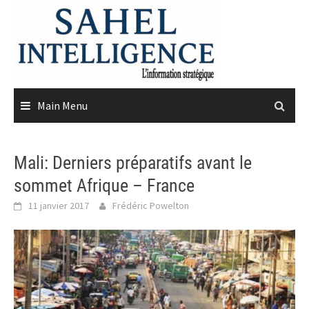
Skip
to
content
Main Menu
Mali: Derniers préparatifs avant le
sommet Afrique – France
11 janvier 2017
Frédéric Powelton