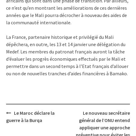
africains qui sont dans une phase de transition. Par ailleurs,
ce n’est qu’en montrant les améliorations de ces dernières
années que le Mali pourra décrocher à nouveau des aides de
la communauté internationale.
La France, partenaire historique et privilégié du Mali
dépêchera, en outre, les 13 et 14 janvier une délégation du
Medef. Les membres du patronat français auront la tâche
d’évaluer les progrès économiques effectués par le Mali et
permettre dans un second temps à l’Etat français d’allouer
ou non de nouvelles tranches d’aides financières à Bamako.
Post
Le Maroc déclare la
Le nouveau secrétaire
navigation
guerre à la Burqa
général de l’ONU entend
appliquer une approche
préventive pour éviter les