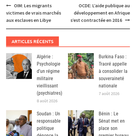
Post
OIM: Les migrants
OCDE: L’aide publique au
navigation
victimes de vrais marchés
développement en Afrique
aux esclaves en Libye
s’est contractée en 2016
ARTICLES RÉCENTS
Algérie :
Burkina Faso :
Psychologie
Traoré appelle
d’un régime
à consolider la
militaire
souveraineté
vieillissant
nationale
(psychiatres)
7 août 2026
8 août 2026
Soudan : Un
Bénin : Le
responsable
Sénat met en
politique
place son
dénonce la
premier bureau