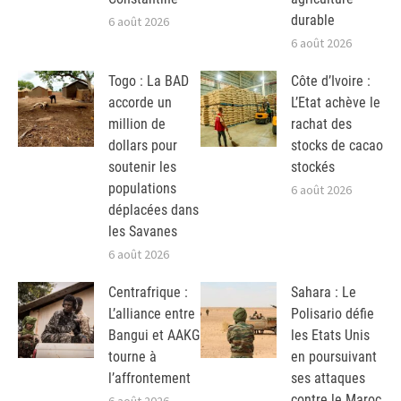
durable
6 août 2026
6 août 2026
Togo : La BAD
Côte d’Ivoire :
accorde un
L’Etat achève le
million de
rachat des
dollars pour
stocks de cacao
soutenir les
stockés
populations
6 août 2026
déplacées dans
les Savanes
6 août 2026
Centrafrique :
Sahara : Le
L’alliance entre
Polisario défie
Bangui et AAKG
les Etats Unis
tourne à
en poursuivant
l’affrontement
ses attaques
contre le Maroc
6 août 2026