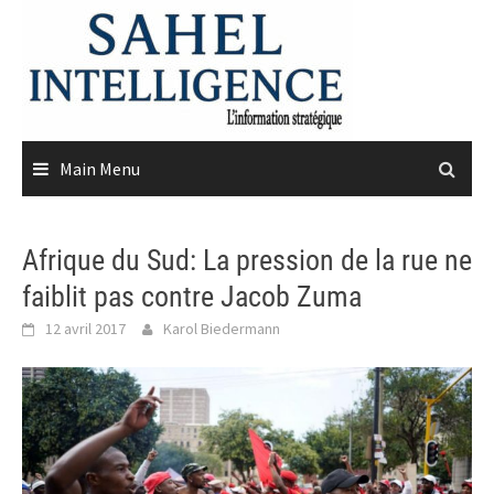
Skip
to
content
Main Menu
Afrique du Sud: La pression de la rue ne
faiblit pas contre Jacob Zuma
12 avril 2017
Karol Biedermann