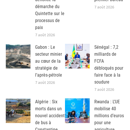
démarche du
7 août 2026
Quintette sur le
processus de
paix
7 août 2026
Gabon : Le
Sénégal : 7,2
secteur minier
milliards de
au cœur de la
FCFA
stratégie de
débloqués pour
l’après-pétrole
faire face à la
soudure
7 août 2026
7 août 2026
Algérie : Six
Rwanda : L’UE
morts dans un
mobilise 40
nouvel accident
millions d’euros
de bus à
pour une
Constantine
agriculture