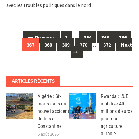
avec les troubles politiques dans le nord
...
Posts
Previous
1
…
364
365
366
navigation
367
368
369
370
…
372
Next
ARTICLES RÉCENTS
Algérie : Six
Rwanda : L’UE
morts dans un
mobilise 40
nouvel accident
millions d’euros
de bus à
pour une
Constantine
agriculture
durable
6 août 2026