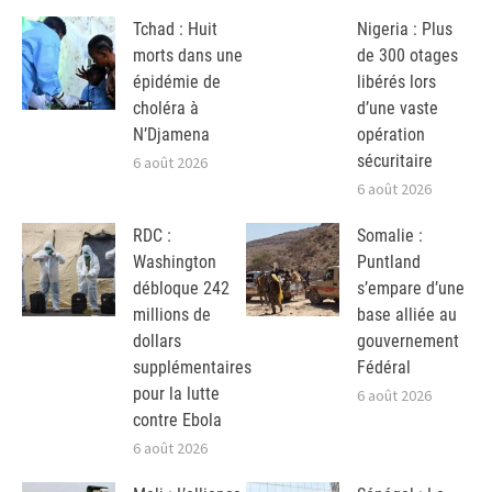
Tchad : Huit
Nigeria : Plus
morts dans une
de 300 otages
épidémie de
libérés lors
choléra à
d’une vaste
N’Djamena
opération
sécuritaire
6 août 2026
6 août 2026
RDC :
Somalie :
Washington
Puntland
débloque 242
s’empare d’une
millions de
base alliée au
dollars
gouvernement
supplémentaires
Fédéral
pour la lutte
6 août 2026
contre Ebola
6 août 2026