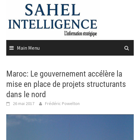
Skip
to
content
Main Menu
Maroc: Le gouvernement accélère la
mise en place de projets structurants
dans le nord
26 mai 2017
Frédéric Powelton