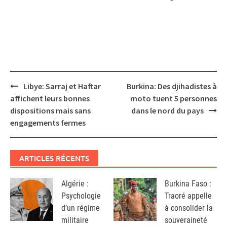
Post
Libye: Sarraj et Haftar
Burkina: Des djihadistes à
navigation
affichent leurs bonnes
moto tuent 5 personnes
dispositions mais sans
dans le nord du pays
engagements fermes
ARTICLES RÉCENTS
Algérie :
Burkina Faso :
Psychologie
Traoré appelle
d’un régime
à consolider la
militaire
souveraineté