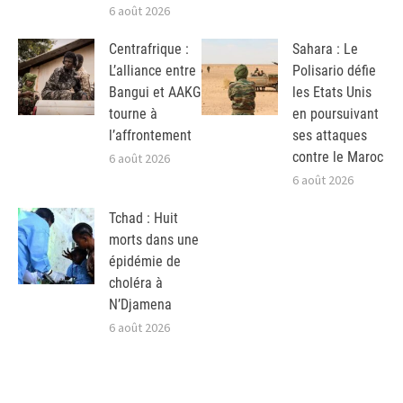
6 août 2026
Centrafrique :
Sahara : Le
L’alliance entre
Polisario défie
Bangui et AAKG
les Etats Unis
tourne à
en poursuivant
l’affrontement
ses attaques
contre le Maroc
6 août 2026
6 août 2026
Tchad : Huit
morts dans une
épidémie de
choléra à
N’Djamena
6 août 2026