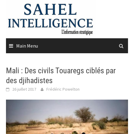
Skip
to
content
Main Menu
Mali : Des civils Touaregs ciblés par
des djihadistes
26 juillet 2017
Frédéric Powelton