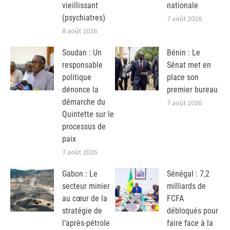
vieillissant
nationale
(psychiatres)
7 août 2026
8 août 2026
Soudan : Un
Bénin : Le
responsable
Sénat met en
politique
place son
dénonce la
premier bureau
démarche du
7 août 2026
Quintette sur le
processus de
paix
7 août 2026
Gabon : Le
Sénégal : 7,2
secteur minier
milliards de
au cœur de la
FCFA
stratégie de
débloqués pour
l’après-pétrole
faire face à la