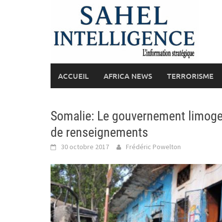
Skip
to
content
ACCUEIL
AFRICA NEWS
TERRORISME
Somalie: Le gouvernement limoge l
de renseignements
30 octobre 2017
Frédéric Powelton