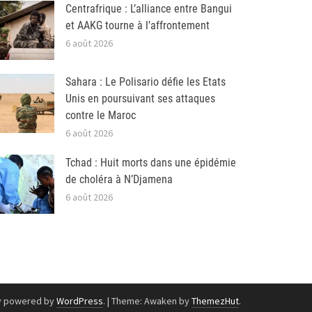
Centrafrique : L’alliance entre Bangui
et AAKG tourne à l’affrontement
6 août 2026
Sahara : Le Polisario défie les Etats
Unis en poursuivant ses attaques
contre le Maroc
6 août 2026
Tchad : Huit morts dans une épidémie
de choléra à N’Djamena
6 août 2026
y powered by
WordPress
.
|
Theme: Awaken by
ThemezHut
.