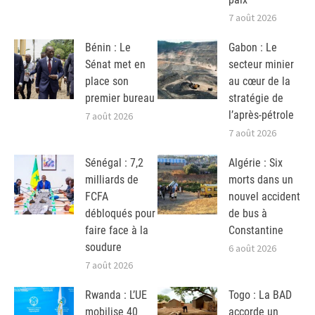
7 août 2026
Bénin : Le
Gabon : Le
Sénat met en
secteur minier
place son
au cœur de la
premier bureau
stratégie de
l’après-pétrole
7 août 2026
7 août 2026
Sénégal : 7,2
Algérie : Six
milliards de
morts dans un
FCFA
nouvel accident
débloqués pour
de bus à
faire face à la
Constantine
soudure
6 août 2026
7 août 2026
Rwanda : L’UE
Togo : La BAD
mobilise 40
accorde un