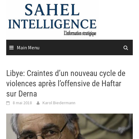
Skip
to
content
Main Menu
Libye: Craintes d’un nouveau cycle de
violences après l’offensive de Haftar
sur Derna
8 mai 2018
Karol Biedermann