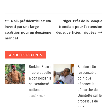
Post
Mali- présidentielles: IBK
Niger: Prêt de la Banque
navigation
investi par une large
Mondiale pour l’extension
coalition pour un deuxième
des superficies irriguées
mandat
ARTICLES RÉCENTS
Burkina Faso :
Soudan : Un
Traoré appelle
responsable
à consolider la
politique
souveraineté
dénonce la
nationale
démarche du
Quintette sur le
7 août 2026
processus de
paix