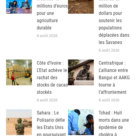
millions d’euros
million de
pour une
dollars pour
agriculture
soutenir les
durable
populations
déplacées dans
6 août 2026
les Savanes
6 août 2026
Côte d’Ivoire :
Centrafrique :
L’Etat achève le
L’alliance entre
rachat des
Bangui et AAKG
stocks de cacao
tourne à
stockés
l’affrontement
6 août 2026
6 août 2026
Sahara : Le
Tchad : Huit
Polisario défie
morts dans une
les Etats Unis
épidémie de
en poursuivant
choléra à