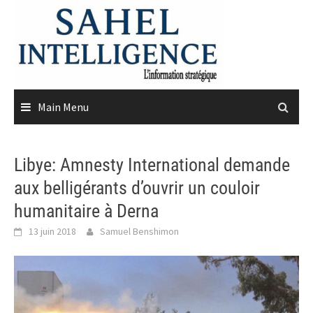
Skip
to
content
Main Menu
Libye: Amnesty International demande
aux belligérants d’ouvrir un couloir
humanitaire à Derna
13 juin 2018
Samuel Benshimon