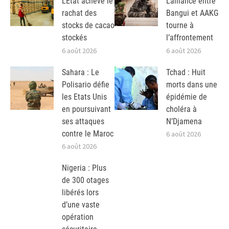
L’Etat achève le
L’alliance entre
rachat des
Bangui et AAKG
stocks de cacao
tourne à
stockés
l’affrontement
6 août 2026
6 août 2026
Sahara : Le
Tchad : Huit
Polisario défie
morts dans une
les Etats Unis
épidémie de
en poursuivant
choléra à
ses attaques
N’Djamena
contre le Maroc
6 août 2026
6 août 2026
Nigeria : Plus
de 300 otages
libérés lors
d’une vaste
opération