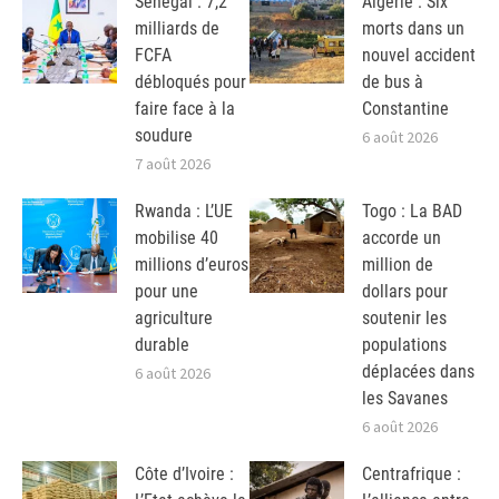
Sénégal : 7,2
Algérie : Six
milliards de
morts dans un
FCFA
nouvel accident
débloqués pour
de bus à
faire face à la
Constantine
soudure
6 août 2026
7 août 2026
Rwanda : L’UE
Togo : La BAD
mobilise 40
accorde un
millions d’euros
million de
pour une
dollars pour
agriculture
soutenir les
durable
populations
déplacées dans
6 août 2026
les Savanes
6 août 2026
Côte d’Ivoire :
Centrafrique :