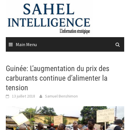
Skip
to
content
Main Menu
Guinée: L’augmentation du prix des
carburants continue d’alimenter la
tension
13 juillet 2018
Samuel Benshimon