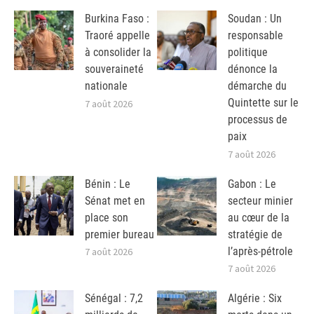
Burkina Faso :
Soudan : Un
Traoré appelle
responsable
à consolider la
politique
souveraineté
dénonce la
nationale
démarche du
Quintette sur le
7 août 2026
processus de
paix
7 août 2026
Bénin : Le
Gabon : Le
Sénat met en
secteur minier
place son
au cœur de la
premier bureau
stratégie de
l’après-pétrole
7 août 2026
7 août 2026
Sénégal : 7,2
Algérie : Six