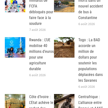
milliards de
morts dans un
FCFA
nouvel accident
débloqués pour
de bus à
faire face à la
Constantine
soudure
6 août 2026
7 août 2026
Rwanda : L’UE
Togo : La BAD
mobilise 40
accorde un
millions d’euros
million de
pour une
dollars pour
agriculture
soutenir les
durable
populations
déplacées dans
6 août 2026
les Savanes
6 août 2026
Côte d’Ivoire :
Centrafrique :
L’Etat achève le
L’alliance entre