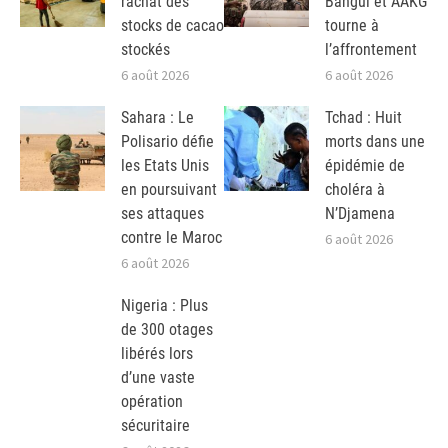
rachat des
Bangui et AAKG
stocks de cacao
tourne à
stockés
l’affrontement
6 août 2026
6 août 2026
Sahara : Le
Tchad : Huit
Polisario défie
morts dans une
les Etats Unis
épidémie de
en poursuivant
choléra à
ses attaques
N’Djamena
contre le Maroc
6 août 2026
6 août 2026
Nigeria : Plus
de 300 otages
libérés lors
d’une vaste
opération
sécuritaire