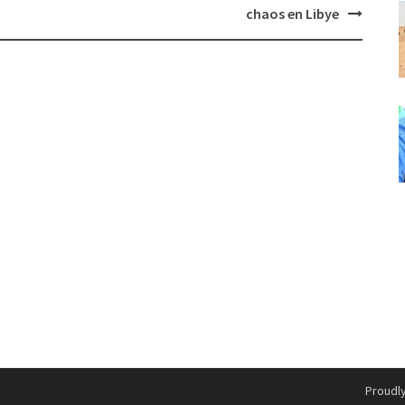
chaos en Libye
Proudl