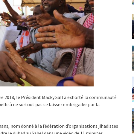
obre 2018, le Président Macky Sall a exhorté la communauté
pelle à ne surtout pas se laisser embrigader par la
mans, nom donné à la fédération d’organisations jihadistes
dre le djihad au Sahel dans une vidéo de 11 minutes