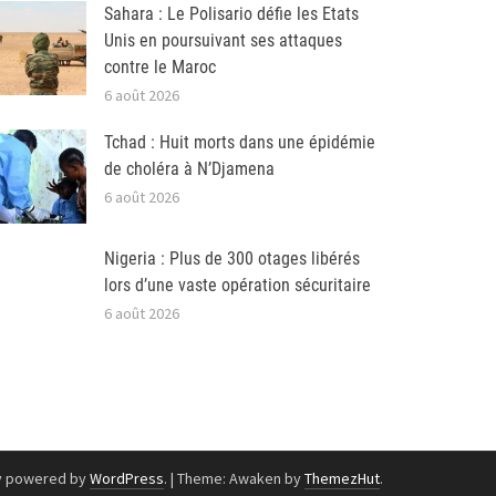
Sahara : Le Polisario défie les Etats
Unis en poursuivant ses attaques
contre le Maroc
6 août 2026
Tchad : Huit morts dans une épidémie
de choléra à N’Djamena
6 août 2026
Nigeria : Plus de 300 otages libérés
lors d’une vaste opération sécuritaire
6 août 2026
y powered by
WordPress
.
|
Theme: Awaken by
ThemezHut
.