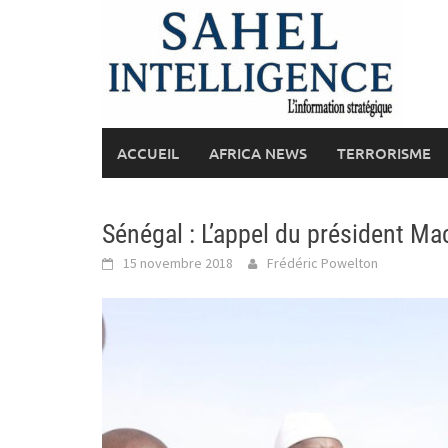
Skip
to
content
ACCUEIL
AFRICA NEWS
TERRORISME
Sénégal : L’appel du président Ma
15 novembre 2018
Frédéric Powelton