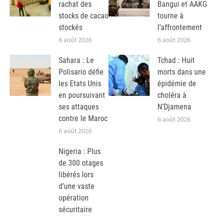
rachat des
Bangui et AAKG
stocks de cacao
tourne à
stockés
l’affrontement
6 août 2026
6 août 2026
Sahara : Le
Tchad : Huit
Polisario défie
morts dans une
les Etats Unis
épidémie de
en poursuivant
choléra à
ses attaques
N’Djamena
contre le Maroc
6 août 2026
6 août 2026
Nigeria : Plus
de 300 otages
libérés lors
d’une vaste
opération
sécuritaire