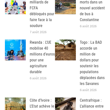
milliards de
morts dans un
FCFA
nouvel accident
débloqués pour
de bus à
faire face à la
Constantine
soudure
6 août 2026
7 août 2026
Rwanda : L’UE
Togo : La BAD
mobilise 40
accorde un
millions d’euros
million de
pour une
dollars pour
agriculture
soutenir les
durable
populations
déplacées dans
6 août 2026
les Savanes
6 août 2026
Côte d’Ivoire :
Centrafrique :
L’Etat achève le
L’alliance entre