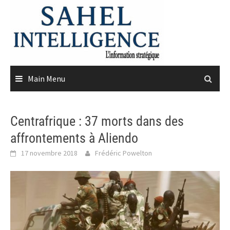
Skip
to
content
Main Menu
Centrafrique : 37 morts dans des
affrontements à Aliendo
17 novembre 2018
Frédéric Powelton