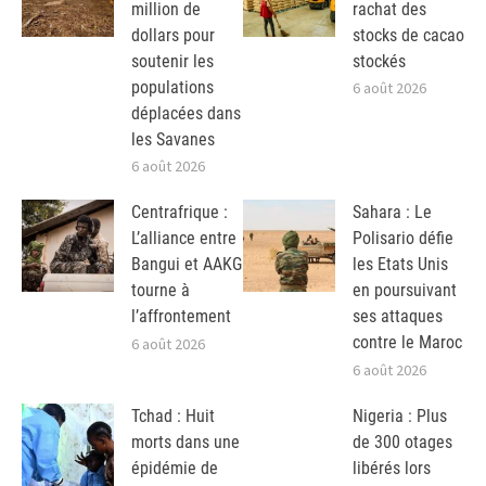
million de
rachat des
dollars pour
stocks de cacao
soutenir les
stockés
populations
6 août 2026
déplacées dans
les Savanes
6 août 2026
Centrafrique :
Sahara : Le
L’alliance entre
Polisario défie
Bangui et AAKG
les Etats Unis
tourne à
en poursuivant
l’affrontement
ses attaques
contre le Maroc
6 août 2026
6 août 2026
Tchad : Huit
Nigeria : Plus
morts dans une
de 300 otages
épidémie de
libérés lors