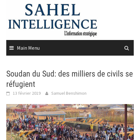
Skip
to
content
Main Menu
Soudan du Sud: des milliers de civils se
réfugient
13 février 2019
Samuel Benshimon