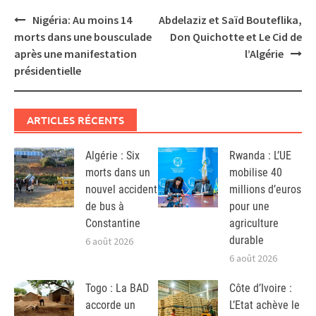
Post
Nigéria: Au moins 14
Abdelaziz et Saïd Bouteflika,
navigation
morts dans une bousculade
Don Quichotte et Le Cid de
après une manifestation
l’Algérie
présidentielle
ARTICLES RÉCENTS
Algérie : Six
Rwanda : L’UE
morts dans un
mobilise 40
nouvel accident
millions d’euros
de bus à
pour une
Constantine
agriculture
durable
6 août 2026
6 août 2026
Togo : La BAD
Côte d’Ivoire :
accorde un
L’Etat achève le