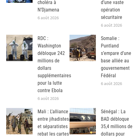
choléra à
d’une vaste
N’Djamena
opération
sécuritaire
6 août 2026
6 août 2026
RDC :
Somalie :
Washington
Puntland
débloque 242
s’empare d’une
millions de
base alliée au
dollars
gouvernement
supplémentaires
Fédéral
pour la lutte
6 août 2026
contre Ebola
6 août 2026
Mali : L’alliance
Sénégal : La
entre jihadistes
BAD débloque
et séparatistes
35,4 millions de
rebat les cartes
dollars pour