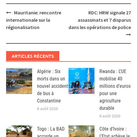
Post
Mauritanie: rencontre
RDC: HRW signale 27
navigation
internationale sur la
assassinats et 7 disparus
régionalisation
dans les opérations de police
ARTICLES RÉCENTS
Algérie : Six
Rwanda : L’UE
morts dans un
mobilise 40
nouvel accident
millions d’euros
de bus à
pour une
Constantine
agriculture
durable
6 août 2026
6 août 2026
Togo : La BAD
Côte d’Ivoire :
accorde un
L’Etat achève le