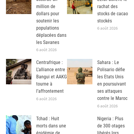
million de
rachat des
dollars pour
stocks de cacao
soutenir les
stockés
populations
6 août 2026
déplacées dans
les Savanes
6 août 2026
Centrafrique :
Sahara : Le
L’alliance entre
Polisario défie
Bangui et AAKG
les Etats Unis
tourne à
en poursuivant
l’affrontement
ses attaques
contre le Maroc
6 août 2026
6 août 2026
Tchad : Huit
Nigeria : Plus
morts dans une
de 300 otages
épidémie de
libérés lors