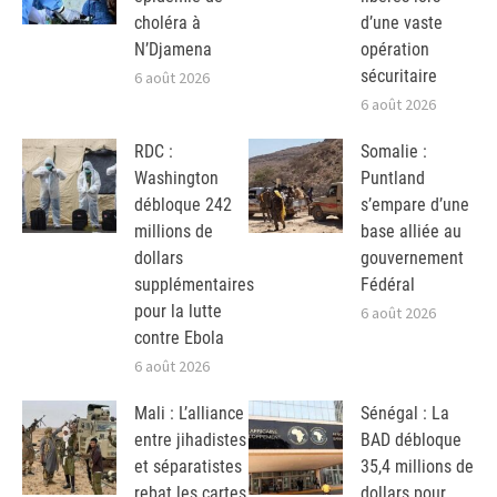
choléra à
d’une vaste
N’Djamena
opération
sécuritaire
6 août 2026
6 août 2026
RDC :
Somalie :
Washington
Puntland
débloque 242
s’empare d’une
millions de
base alliée au
dollars
gouvernement
supplémentaires
Fédéral
pour la lutte
6 août 2026
contre Ebola
6 août 2026
Mali : L’alliance
Sénégal : La
entre jihadistes
BAD débloque
et séparatistes
35,4 millions de
rebat les cartes
dollars pour