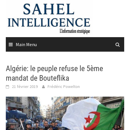
Skip
to
content
Main Menu
Algérie: le peuple refuse le 5ème
mandat de Bouteflika
21 février 2019
Frédéric Powelton