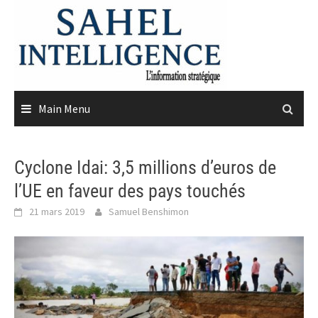
Skip
to
content
Main Menu
Cyclone Idai: 3,5 millions d’euros de
l’UE en faveur des pays touchés
21 mars 2019
Samuel Benshimon