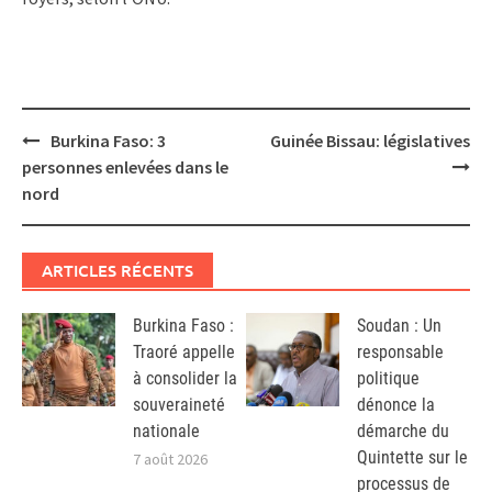
Post
Burkina Faso: 3
Guinée Bissau: législatives
navigation
personnes enlevées dans le
nord
ARTICLES RÉCENTS
Burkina Faso :
Soudan : Un
Traoré appelle
responsable
à consolider la
politique
souveraineté
dénonce la
nationale
démarche du
Quintette sur le
7 août 2026
processus de