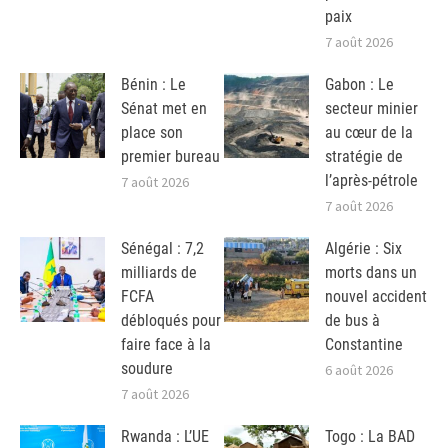
paix
7 août 2026
Bénin : Le
Gabon : Le
Sénat met en
secteur minier
place son
au cœur de la
premier bureau
stratégie de
l’après-pétrole
7 août 2026
7 août 2026
Sénégal : 7,2
Algérie : Six
milliards de
morts dans un
FCFA
nouvel accident
débloqués pour
de bus à
faire face à la
Constantine
soudure
6 août 2026
7 août 2026
Rwanda : L’UE
Togo : La BAD