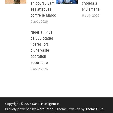
en poursuivant
choléra à
ses attaques
N’Djamena
contre le Maroc
6 août 2026
6 août 2026
Nigeria : Plus
de 300 otages
libérés lors
d’une vaste
opération
sécuritaire
6 août 2026
Copyright © 2026
Sahel Intelligence
.
Proudly powered by
WordPress
.
|
Theme: Awaken by
ThemezHut
.