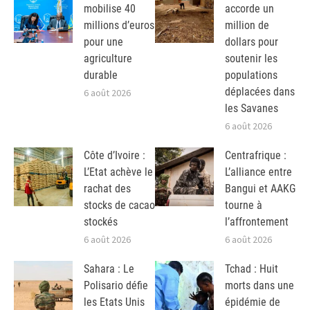
mobilise 40
accorde un
millions d’euros
million de
pour une
dollars pour
agriculture
soutenir les
durable
populations
déplacées dans
6 août 2026
les Savanes
6 août 2026
Côte d’Ivoire :
Centrafrique :
L’Etat achève le
L’alliance entre
rachat des
Bangui et AAKG
stocks de cacao
tourne à
stockés
l’affrontement
6 août 2026
6 août 2026
Sahara : Le
Tchad : Huit
Polisario défie
morts dans une
les Etats Unis
épidémie de