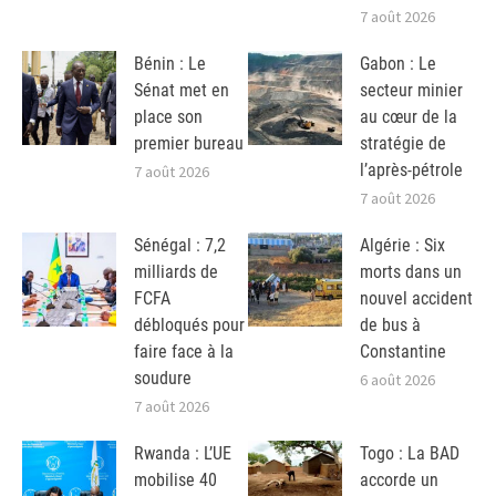
7 août 2026
Bénin : Le
Gabon : Le
Sénat met en
secteur minier
place son
au cœur de la
premier bureau
stratégie de
l’après-pétrole
7 août 2026
7 août 2026
Sénégal : 7,2
Algérie : Six
milliards de
morts dans un
FCFA
nouvel accident
débloqués pour
de bus à
faire face à la
Constantine
soudure
6 août 2026
7 août 2026
Rwanda : L’UE
Togo : La BAD
mobilise 40
accorde un