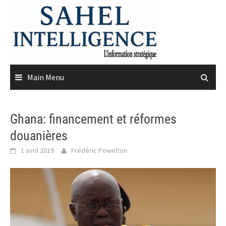
Skip
to
content
Main Menu
Ghana: financement et réformes
douanières
1 avril 2019
Frédéric Powelton