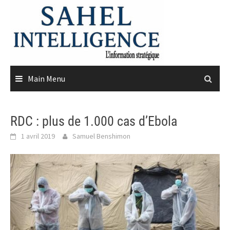
Skip
to
content
Main Menu
RDC : plus de 1.000 cas d’Ebola
1 avril 2019
Samuel Benshimon