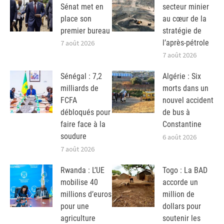
Sénat met en
secteur minier
place son
au cœur de la
premier bureau
stratégie de
l’après-pétrole
7 août 2026
7 août 2026
Sénégal : 7,2
Algérie : Six
milliards de
morts dans un
FCFA
nouvel accident
débloqués pour
de bus à
faire face à la
Constantine
soudure
6 août 2026
7 août 2026
Rwanda : L’UE
Togo : La BAD
mobilise 40
accorde un
millions d’euros
million de
pour une
dollars pour
agriculture
soutenir les