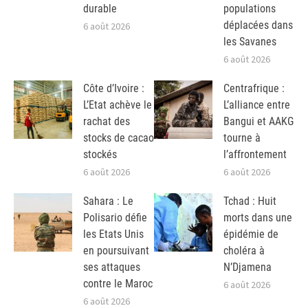
durable
populations
déplacées dans
6 août 2026
les Savanes
6 août 2026
Côte d’Ivoire :
Centrafrique :
L’Etat achève le
L’alliance entre
rachat des
Bangui et AAKG
stocks de cacao
tourne à
stockés
l’affrontement
6 août 2026
6 août 2026
Sahara : Le
Tchad : Huit
Polisario défie
morts dans une
les Etats Unis
épidémie de
en poursuivant
choléra à
ses attaques
N’Djamena
contre le Maroc
6 août 2026
6 août 2026