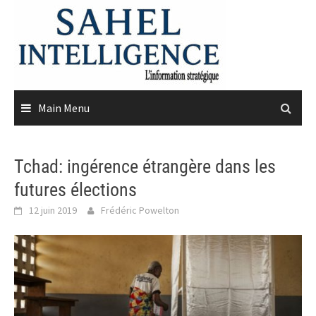
Skip
to
content
Main Menu
Tchad: ingérence étrangère dans les
futures élections
12 juin 2019
Frédéric Powelton