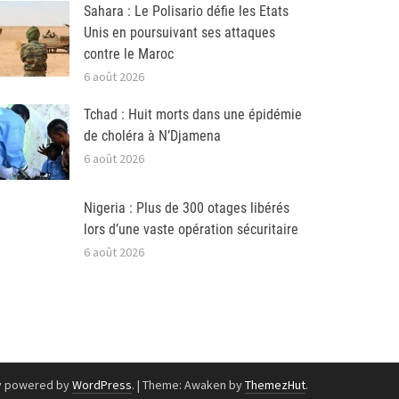
Sahara : Le Polisario défie les Etats
Unis en poursuivant ses attaques
contre le Maroc
6 août 2026
Tchad : Huit morts dans une épidémie
de choléra à N’Djamena
6 août 2026
Nigeria : Plus de 300 otages libérés
lors d’une vaste opération sécuritaire
6 août 2026
y powered by
WordPress
.
|
Theme: Awaken by
ThemezHut
.