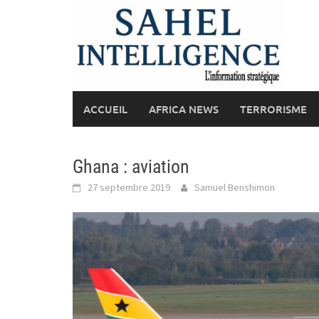
Skip
to
content
ACCUEIL
AFRICA NEWS
TERRORISME
Ghana : aviation
27 septembre 2019
Samuel Benshimon