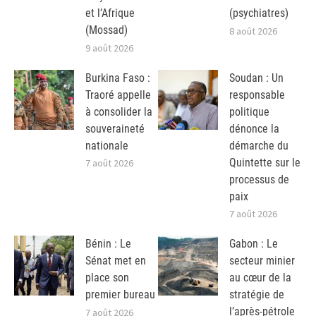
et l’Afrique
(psychiatres)
(Mossad)
8 août 2026
9 août 2026
Burkina Faso :
Soudan : Un
Traoré appelle
responsable
à consolider la
politique
souveraineté
dénonce la
nationale
démarche du
Quintette sur le
7 août 2026
processus de
paix
7 août 2026
Bénin : Le
Gabon : Le
Sénat met en
secteur minier
place son
au cœur de la
premier bureau
stratégie de
l’après-pétrole
7 août 2026