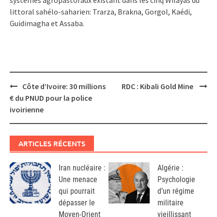
littoral sahélo-saharien: Trarza, Brakna, Gorgol, Kaédi,
Guidimagha et Assaba.
Post
Côte d’Ivoire: 30 millions
RDC : Kibali Gold Mine
navigation
€ du PNUD pour la police
ivoirienne
ARTICLES RÉCENTS
Iran nucléaire :
Algérie :
Une menace
Psychologie
qui pourrait
d’un régime
dépasser le
militaire
Moyen-Orient
vieillissant