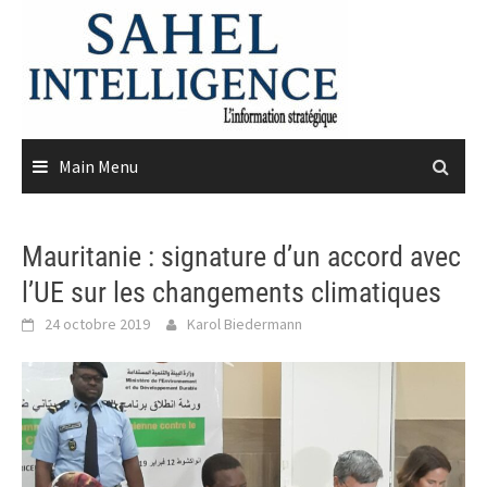
Skip
to
content
Main Menu
Mauritanie : signature d’un accord avec
l’UE sur les changements climatiques
24 octobre 2019
Karol Biedermann