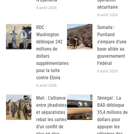
sécuritaire
6 août 2026
6 août 2026
RDC :
Somalie :
Washington
Puntland
débloque 242
s’empare d’une
millions de
base alliée au
dollars
gouvernement
supplémentaires
Fédéral
pour la lutte
6 août 2026
contre Ebola
6 août 2026
Mali : L’alliance
Sénégal : La
entre jihadistes
BAD débloque
et séparatistes
35,4 millions de
rebat les cartes
dollars pour
d’un conflit de
appuyer les
plus en plus
réformes des