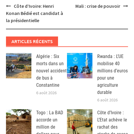
Post
Côte d’Ivoire: Henri
Mali : crise de pouvoir
navigation
Konan Bédié est candidat à
la présidentielle
ARTICLES RÉCENTS
Algérie : Six
Rwanda : L’UE
morts dans un
mobilise 40
nouvel accident
millions d’euros
de bus à
pour une
Constantine
agriculture
durable
6 août 2026
6 août 2026
Togo : La BAD
Côte d’Ivoire :
accorde un
L’Etat achève le
million de
rachat des