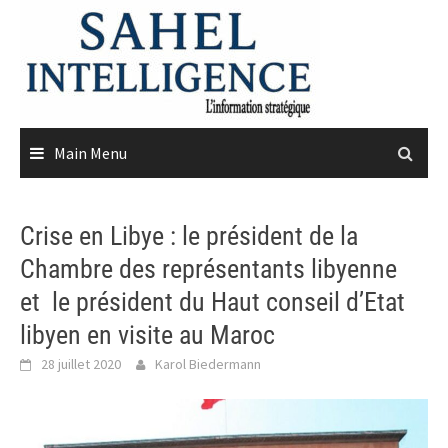
Skip
to
content
Main Menu
Crise en Libye : le président de la
Chambre des représentants libyenne
et le président du Haut conseil d’Etat
libyen en visite au Maroc
28 juillet 2020
Karol Biedermann