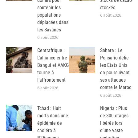
dollars pour
stocks de cacao
soutenir les
stockés
populations
6 août 2026
déplacées dans
les Savanes
6 août 2026
Centrafrique :
Sahara : Le
L’alliance entre
Polisario défie
Bangui et AAKG
les Etats Unis
tourne à
en poursuivant
l’affrontement
ses attaques
contre le Maroc
6 août 2026
6 août 2026
Tchad : Huit
Nigeria : Plus
morts dans une
de 300 otages
épidémie de
libérés lors
choléra à
d’une vaste
N’Djamena
opération