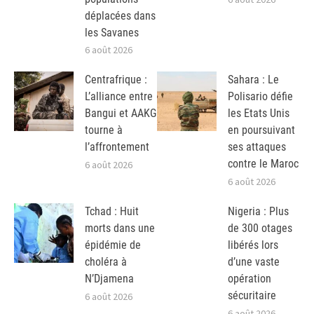
déplacées dans
les Savanes
6 août 2026
Centrafrique :
Sahara : Le
L’alliance entre
Polisario défie
Bangui et AAKG
les Etats Unis
tourne à
en poursuivant
l’affrontement
ses attaques
contre le Maroc
6 août 2026
6 août 2026
Tchad : Huit
Nigeria : Plus
morts dans une
de 300 otages
épidémie de
libérés lors
choléra à
d’une vaste
N’Djamena
opération
sécuritaire
6 août 2026
6 août 2026