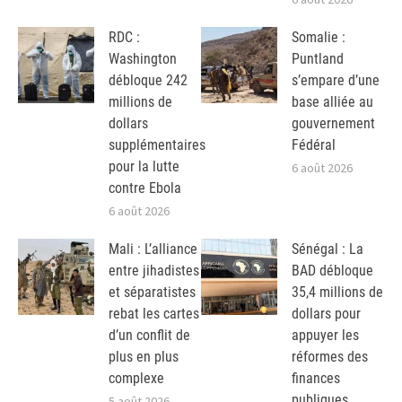
RDC :
Somalie :
Washington
Puntland
débloque 242
s’empare d’une
millions de
base alliée au
dollars
gouvernement
supplémentaires
Fédéral
pour la lutte
6 août 2026
contre Ebola
6 août 2026
Mali : L’alliance
Sénégal : La
entre jihadistes
BAD débloque
et séparatistes
35,4 millions de
rebat les cartes
dollars pour
d’un conflit de
appuyer les
plus en plus
réformes des
complexe
finances
publiques
5 août 2026