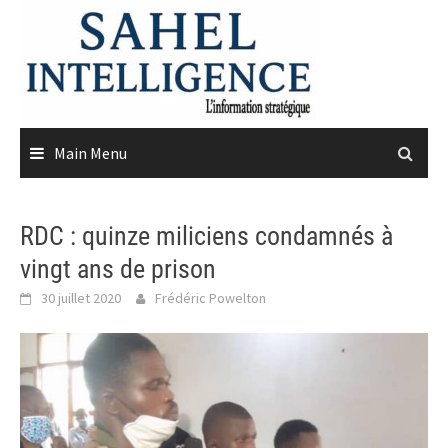
Skip
to
content
Main Menu
RDC : quinze miliciens condamnés à
vingt ans de prison
30 juillet 2020
Frédéric Powelton