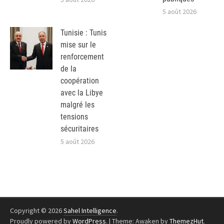
5 août 2026
Tunisie : Tunis
mise sur le
renforcement
de la
coopération
avec la Libye
malgré les
tensions
sécuritaires
5 août 2026
Copyright © 2026
Sahel Intelligence
.
Proudly powered by
WordPress
.
|
Theme: Awaken by
ThemezHut
.