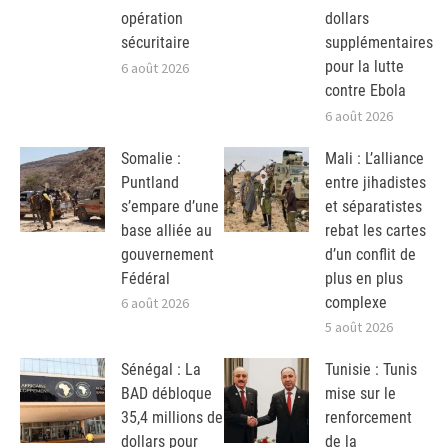
opération
dollars
sécuritaire
supplémentaires
pour la lutte
6 août 2026
contre Ebola
6 août 2026
Somalie :
Mali : L’alliance
Puntland
entre jihadistes
s’empare d’une
et séparatistes
base alliée au
rebat les cartes
gouvernement
d’un conflit de
Fédéral
plus en plus
complexe
6 août 2026
5 août 2026
Sénégal : La
Tunisie : Tunis
BAD débloque
mise sur le
35,4 millions de
renforcement
dollars pour
de la