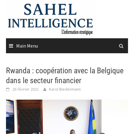
Skip
to
content
Main Menu
Rwanda : coopération avec la Belgique
dans le secteur financier
26 février 2021
Karol Biedermann