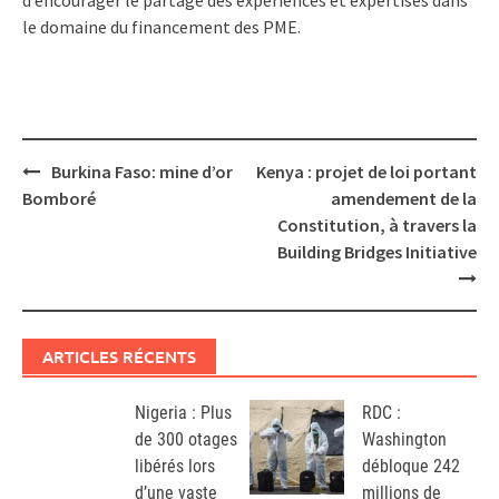
le domaine du financement des PME.
Post
Burkina Faso: mine d’or
Kenya : projet de loi portant
navigation
Bomboré
amendement de la
Constitution, à travers la
Building Bridges Initiative
ARTICLES RÉCENTS
Nigeria : Plus
RDC :
de 300 otages
Washington
libérés lors
débloque 242
d’une vaste
millions de